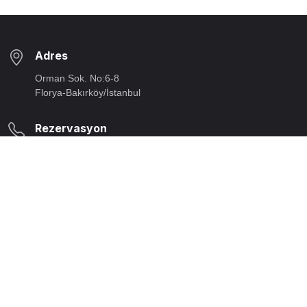
Adres
Orman Sok. No:6-8
Florya-Bakırköy/İstanbul
Rezervasyon
Telefon:
+90 212 663 29 90
Email:
rezervasyon@beyti.com
Açılış Saatlerimiz
Açılış/Kapanış:
Pazartesi:
11:30 - 23:00;
Kapalı
Bizi takip ediniz